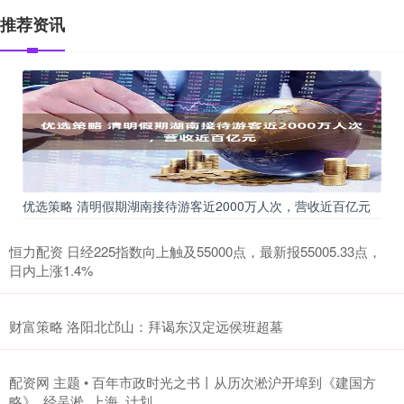
推荐资讯
优选策略 清明假期湖南接待游客近2000万人次，营收近百亿元
恒力配资 日经225指数向上触及55000点，最新报55005.33点，
日内上涨1.4%
财富策略 洛阳北邙山：拜谒东汉定远侯班超墓
配资网 主题 • 百年市政时光之书丨从历次淞沪开埠到《建国方
略》_经吴淞_上海_计划