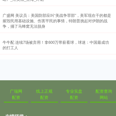
广盛网 美议员：美国防部应叫“美战争罪部”，美军现在干的都是
摧毁民用基础设施、伤害平民的事情，特朗普挑起对伊朗的战
争，捅了马蜂窝无法脱身
牛牛配 连续7场被弃用！拿600万带薪看球，球迷：中国最成功
的打工人
广瑞网
线上正规
专业实盘
配资查询
配资
配资
配资
网站