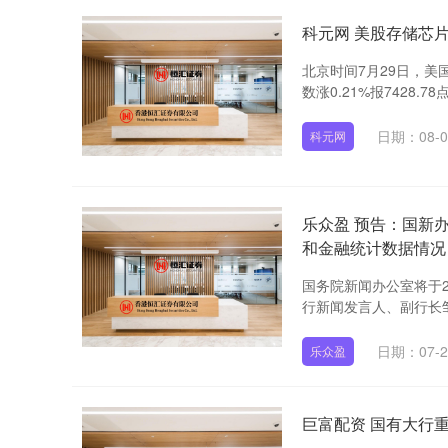
科元网 美股存储芯
北京时间7月29日，美国
数涨0.21%报7428.78点
日期：08-0
科元网
乐众盈 预告：国新办
和金融统计数据情况
国务院新闻办公室将于2
行新闻发言人、副行长邹
日期：07-2
乐众盈
巨富配资 国有大行