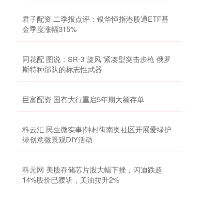
君子配资 二季报点评：银华恒指港股通ETF基
金季度涨幅315%
同花配 图说：SR-3“旋风”紧凑型突击步枪 俄罗
斯特种部队的标志性武器
巨富配资 国有大行重启5年期大额存单
科云汇 民生微实事|钟村街南奥社区开展爱绿护
绿创意微景观DIY活动
科元网 美股存储芯片股大幅下挫，闪迪跌超
14%股价已腰斩，美油拉升2%