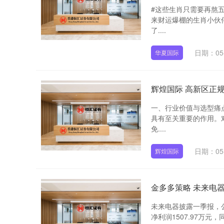
#这些生肖只需要再熬
来财运爆棚的生肖小伙
了....
日期：05
华夏国际
辉煌国际 高新区正
一、行业价值与选型痛
具有至关重要的作用。
免....
日期：05
辉煌国际
金多多策略 未来电器：
未来电器披露一季报，公
净利润1507.97万元，同