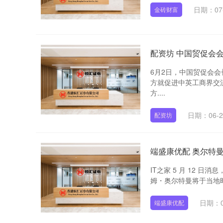
日期：07
金砖财富
配资坊 中国贸促会
6月2日，中国贸促会
方就促进中英工商界交
方....
日期：06-2
配资坊
端盛康优配 奥尔特曼
IT之家 5 月 12 
姆・奥尔特曼将于当地时
日期：0
端盛康优配