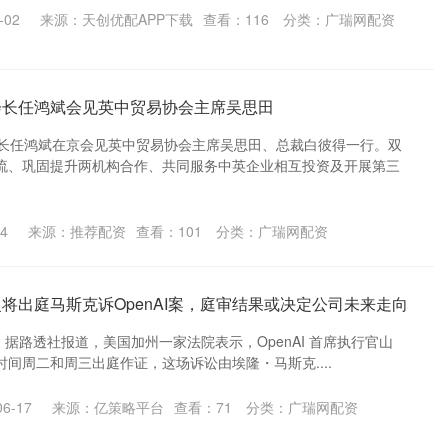
-02
来源：天创优配APP下载
查看：
116
分类：
广瑞网配资
会长任鸿斌会见英中贸易协会主席吴思田
会长任鸿斌在京会见英中贸易协会主席吴思田、总裁白彼得一行。双
流、巩固提升两机构合作、共同服务中英企业相互投资及开展第三
4
来源：推荐配资
查看：
101
分类：
广瑞网配资
将出庭马斯克诉OpenAI案，庭审结果或决定公司未来走向
日消息，据路透社报道，美国加州一家法院表示，OpenAI 首席执行官山
间周二和周三出庭作证，这场诉讼由埃隆・马斯克....
6-17
来源：亿策略平台
查看：
71
分类：
广瑞网配资