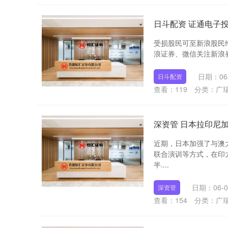
日斗配资 证通电子
受损股民可至新浪股民维权平台
浪证券、微信关注新浪券
日期：06
日斗配资
查看：
119
分类：
广
深资管 日本拉印尼加
近期，日本加强了与澳
联合演训等方式，在印
半....
日期：06-0
深资管
查看：
154
分类：
广