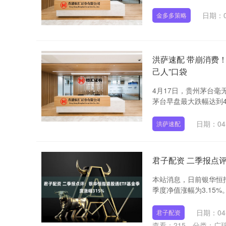
日期：0
金多多策略
洪萨速配 带崩消费
己人”口袋
4月17日，贵州茅台毫无
茅台早盘最大跌幅达到4.
日期：04
洪萨速配
君子配资 二季报点评
本站消息，日前银华恒指
季度净值涨幅为3.15%
日期：04
君子配资
查看：
215
分类：
广