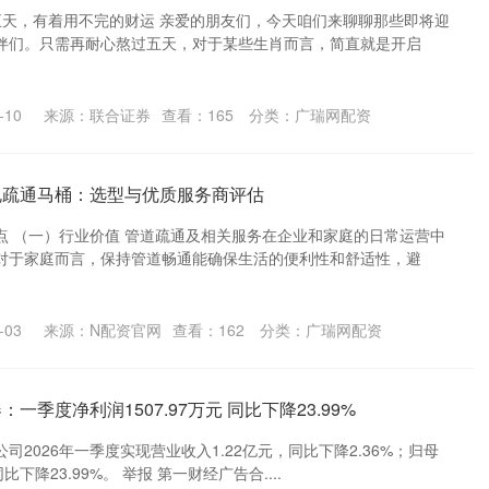
五天，有着用不完的财运 亲爱的朋友们，今天咱们来聊聊那些即将迎
伴们。只需再耐心熬过五天，对于某些生肖而言，简直就是开启
-10
来源：联合证券
查看：
165
分类：
广瑞网配资
规疏通马桶：选型与优质服务商评估
点 （一）行业价值 管道疏通及相关服务在企业和家庭的日常运营中
对于家庭而言，保持管道畅通能确保生活的便利性和舒适性，避
-03
来源：N配资官网
查看：
162
分类：
广瑞网配资
一季度净利润1507.97万元 同比下降23.99%
司2026年一季度实现营业收入1.22亿元，同比下降2.36%；归母
比下降23.99%。 举报 第一财经广告合....