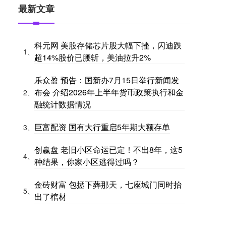
最新文章
科元网 美股存储芯片股大幅下挫，闪迪跌
1、
超14%股价已腰斩，美油拉升2%
乐众盈 预告：国新办7月15日举行新闻发
布会 介绍2026年上半年货币政策执行和金
2、
融统计数据情况
巨富配资 国有大行重启5年期大额存单
3、
创赢盘 老旧小区命运已定！不出8年，这5
4、
种结果，你家小区逃得过吗？
金砖财富 包拯下葬那天，七座城门同时抬
5、
出了棺材