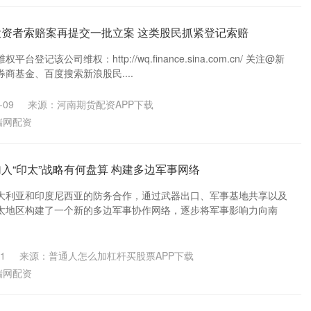
投资者索赔案再提交一批立案 这类股民抓紧登记索赔
登记该公司维权：http://wq.finance.sina.com.cn/ 关注@新
商基金、百度搜索新浪股民....
-09
来源：河南期货配资APP下载
瑞网配资
入“印太”战略有何盘算 构建多边军事网络
大利亚和印度尼西亚的防务合作，通过武器出口、军事基地共享以及
太地区构建了一个新的多边军事协作网络，逐步将军事影响力向南
1
来源：普通人怎么加杠杆买股票APP下载
瑞网配资