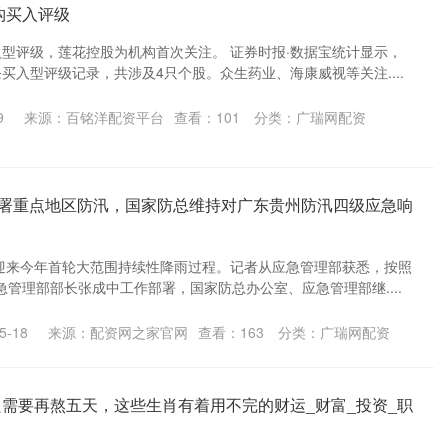
构买入评级
入型评级，莲花控股为机构首次关注。 证券时报·数据宝统计显示，
买入型评级记录，共涉及4只个股。众生药业、海康威视等关注....
9
来源：百铭洋配资平台
查看：
101
分类：
广瑞网配资
部署重点地区防汛，国家防总维持对广东贵州防汛四级应急响
我国迎来今年首轮大范围持续性降雨过程。记者从应急管理部获悉，按照
管理部部长张成中工作部署，国家防总办公室、应急管理部继....
-18
来源：配资网之家官网
查看：
163
分类：
广瑞网配资
只需要再熬五天，这些生肖有着用不完的财运_财富_投资_职