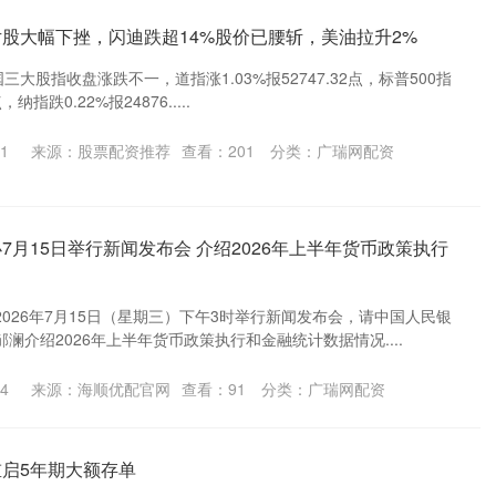
片股大幅下挫，闪迪跌超14%股价已腰斩，美油拉升2%
三大股指收盘涨跌不一，道指涨1.03%报52747.32点，标普500指
，纳指跌0.22%报24876.....
1
来源：股票配资推荐
查看：
201
分类：
广瑞网配资
7月15日举行新闻发布会 介绍2026年上半年货币政策执行
026年7月15日（星期三）下午3时举行新闻发布会，请中国人民银
澜介绍2026年上半年货币政策执行和金融统计数据情况....
4
来源：海顺优配官网
查看：
91
分类：
广瑞网配资
重启5年期大额存单