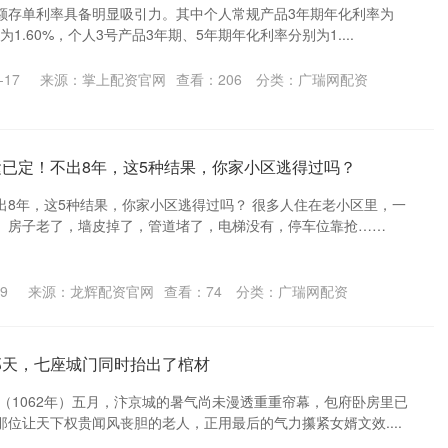
额存单利率具备明显吸引力。其中个人常规产品3年期年化利率为
为1.60%，个人3号产品3年期、5年期年化利率分别为1....
-17
来源：掌上配资官网
查看：
206
分类：
广瑞网配资
运已定！不出8年，这5种结果，你家小区逃得过吗？
出8年，这5种结果，你家小区逃得过吗？ 很多人住在老小区里，一
。房子老了，墙皮掉了，管道堵了，电梯没有，停车位靠抢……
9
来源：龙辉配资官网
查看：
74
分类：
广瑞网配资
那天，七座城门同时抬出了棺材
（1062年）五月，汴京城的暑气尚未漫透重重帘幕，包府卧房里已
位让天下权贵闻风丧胆的老人，正用最后的气力攥紧女婿文效....