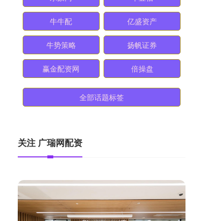
牛牛配
亿盛资产
牛势策略
扬帆证券
赢金配资网
倍操盘
全部话题标签
关注 广瑞网配资