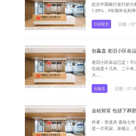
此次中国银行发行的大
1.55%，5年期年化利率
日期：07
巨富配资
创赢盘 老旧小区命
老旧小区命运已定！不
住就是十几年、二十年
大....
日期：07-0
创赢盘
金砖财富 包拯下葬
作者：张龙杰 嘉祐七年
是一片死寂。床榻上，那