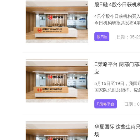
股E融 4股今日获机
4只个股今日获机构买
今日机构研报共发布4条
日期：05-2
股E融
E策略平台 两部门
应
5月15日至19日，
国家防总副总指挥、应急
日期：05
E策略平台
华夏国际 这些生肖
场